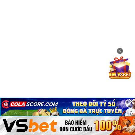
✕
×
×
×