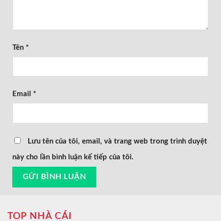
Tên
*
Email
*
Lưu tên của tôi, email, và trang web trong trình duyệt
này cho lần bình luận kế tiếp của tôi.
TOP NHÀ CÁI