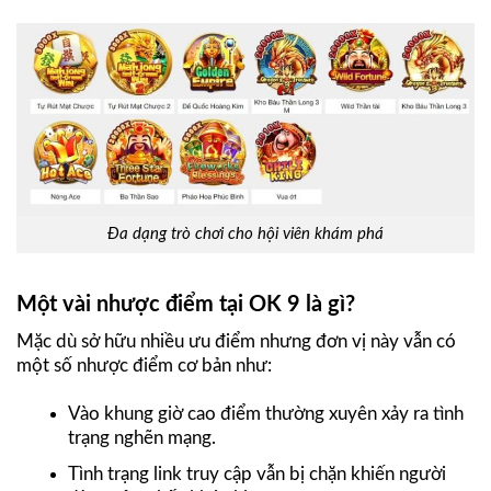
Đa dạng trò chơi cho hội viên khám phá
Một vài nhược điểm tại OK 9 là gì?
Mặc dù sở hữu nhiều ưu điểm nhưng đơn vị này vẫn có
một số nhược điểm cơ bản như:
Vào khung giờ cao điểm thường xuyên xảy ra tình
trạng nghẽn mạng.
Tình trạng link truy cập vẫn bị chặn khiến người