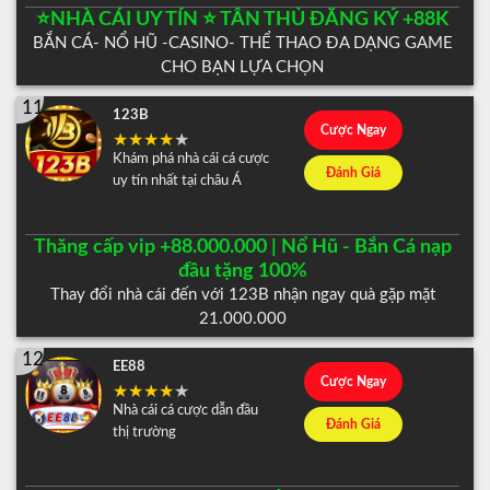
⭐️NHÀ CÁI UY TÍN ⭐️ TÂN THỦ ĐĂNG KÝ +88K
BẮN CÁ- NỔ HŨ -CASINO- THỂ THAO ĐA DẠNG GAME
CHO BẠN LỰA CHỌN
11
123B
Cược Ngay
Khám phá nhà cái cá cược
Đánh Giá
uy tín nhất tại châu Á
Thăng cấp vip +88.000.000 | Nổ Hũ - Bắn Cá nạp
đầu tặng 100%
Thay đổi nhà cái đến với 123B nhận ngay quà gặp mặt
21.000.000
12
EE88
Cược Ngay
Nhà cái cá cược dẫn đầu
Đánh Giá
thị trường