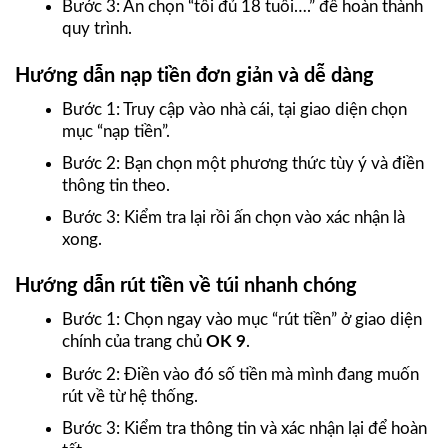
Bước 3: Ấn chọn “tôi đủ 18 tuổi….” để hoàn thành
quy trình.
Hướng dẫn nạp tiền đơn giản và dễ dàng
Bước 1: Truy cập vào nhà cái, tại giao diện chọn
mục “nạp tiền”.
Bước 2: Bạn chọn một phương thức tùy ý và điền
thông tin theo.
Bước 3: Kiểm tra lại rồi ấn chọn vào xác nhận là
xong.
Hướng dẫn rút tiền về túi nhanh chóng
Bước 1: Chọn ngay vào mục “rút tiền” ở giao diện
chính của trang chủ
OK 9
.
Bước 2: Điền vào đó số tiền mà mình đang muốn
rút về từ hệ thống.
Bước 3: Kiểm tra thông tin và xác nhận lại để hoàn