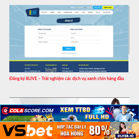
Đăng ký 8LIVE – Trải nghiệm các dịch vụ xanh chín hàng đầu
×
×
×