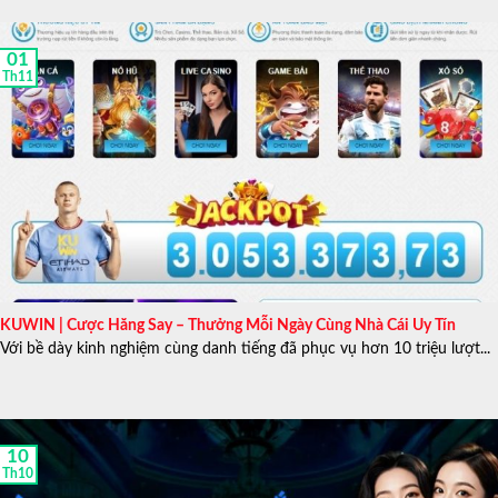
01
Th11
KUWIN | Cược Hăng Say – Thưởng Mỗi Ngày Cùng Nhà Cái Uy Tín
Với bề dày kinh nghiệm cùng danh tiếng đã phục vụ hơn 10 triệu lượt...
10
Th10