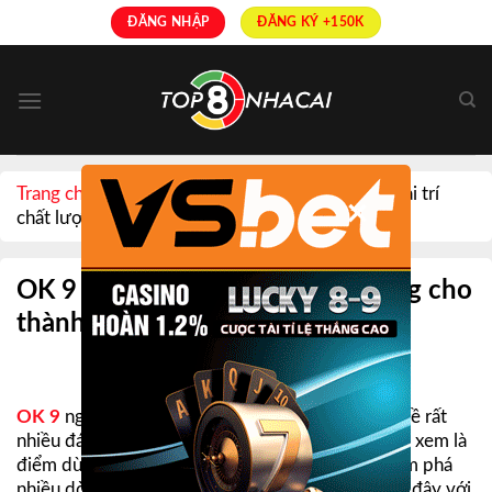
Skip
ĐĂNG NHẬP
ĐĂNG KÝ +150K
to
content
Trang chủ
»
Đánh giá nhà cái
»
OK 9 – Sân chơi giải trí
×
chất lượng cho thành viên
OK 9 – Sân chơi giải trí chất lượng cho
thành viên
Ngày viết
20/08/2024
bởi
Lucas Phan
OK 9
ngay từ khi mới ra mắt thị trường đã nhận về rất
nhiều đánh giá tích cực của người chơi. Đây được xem là
điểm dừng chân lý tưởng giúp bạn có cơ hội khám phá
nhiều dòng game hay. Hãy theo dõi bài viết dưới đây với