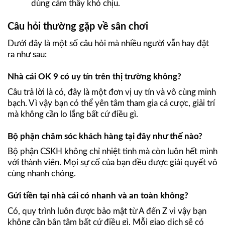
dùng cảm thấy khó chịu.
Câu hỏi thường gặp về sân chơi
Dưới đây là một số câu hỏi mà nhiều người vẫn hay đặt
ra như sau:
Nhà cái OK 9 có uy tín trên thị trường không?
Câu trả lời là có, đây là một đơn vị uy tín và vô cùng minh
bạch. Vì vậy bạn có thể yên tâm tham gia cá cược, giải trí
mà không cần lo lắng bất cứ điều gì.
Bộ phận chăm sóc khách hàng tại đây như thế nào?
Bộ phận CSKH không chỉ nhiệt tình mà còn luôn hết mình
với thành viên. Mọi sự cố của bạn đều được giải quyết vô
cùng nhanh chóng.
Gửi tiền tại nhà cái có nhanh và an toàn không?
Có, quy trình luôn được bảo mật từ A đến Z vì vậy bạn
không cần bận tâm bất cứ điều gì. Mỗi giao dịch sẽ có