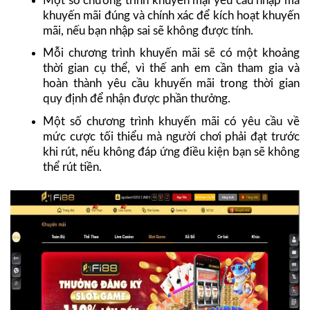
Một số chương trình khuyến mại yêu cầu nhập mã
khuyến mãi đúng và chính xác để kích hoạt khuyến
mãi, nếu bạn nhập sai sẽ không được tính.
Mỗi chương trình khuyến mãi sẽ có một khoảng
thời gian cụ thể, vì thế anh em cần tham gia và
hoàn thành yêu cầu khuyến mãi trong thời gian
quy định để nhận được phần thưởng.
Một số chương trình khuyến mãi có yêu cầu về
mức cược tối thiểu mà người chơi phải đạt trước
khi rút, nếu không đáp ứng điều kiện bạn sẽ không
thể rút tiền.