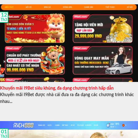
12
Th3
Khuyến mãi I9Bet siêu khủng, đa dạng chương trình hấp dẫn
Khuyến mãi I9Bet được nhà cái đưa ra đa dạng các chương trình khác
nhau...
01
Th3