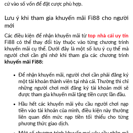
cứ vào số vốn để đặt cược phù hợp.
Lưu ý khi tham gia khuyến mãi Fi88 cho người
mới
Các điều kiện để nhận khuyến mãi từ
top nhà cái uy tín
Fi88 có thể thay đổi tùy thuộc vào từng chương trình
khuyến mãi cụ thể. Dưới đây là một số lưu ý cụ thể mà
người chơi cần ghi nhớ khi tham gia các chương trình
khuyến mãi Fi88:
Để nhận khuyến mãi, người chơi cần phải đăng ký
một tài khoản thành viên tại nhà cái. Thường thì chỉ
những người chơi mới đăng ký tài khoản mới sẽ
được tham gia khuyến mãi tặng tiền cược lần đầu.
Hầu hết các khuyến mãi yêu cầu người chơi nạp
tiền vào tài khoản của mình, điều kiện này thường
liên quan đến mức nạp tiền tối thiểu cho từng
phương thức giao dịch.