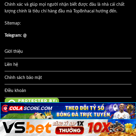
Chính xác và giúp mọi người nhận biết được đâu là nhà cái chất
lượng chính là tiêu chí hàng đầu mà Top8nhacai hướng đến.
Sitemap:
Telegram: @
Giới thiệu
Liên hệ
Chính sách bảo mật
Điều khoản
×
×
×