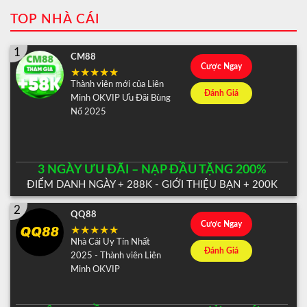
TOP NHÀ CÁI
1
CM88
Cược Ngay
Thành viên mới của Liên
Đánh Giá
Minh OKVIP Ưu Đãi Bùng
Nổ 2025
3 NGÀY ƯU ĐÃI – NẠP ĐẦU TẶNG 200%
ĐIỂM DANH NGÀY + 288K - GIỚI THIỆU BẠN + 200K
2
QQ88
Cược Ngay
Nhà Cái Uy Tín Nhất
Đánh Giá
2025 - Thành viên Liên
Minh OKVIP