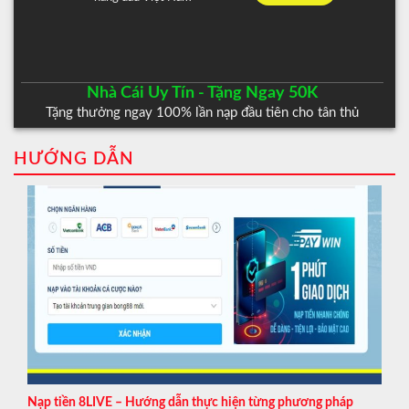
Nhà Cái Uy Tín - Tặng Ngay 50K
Tặng thưởng ngay 100% lần nạp đầu tiên cho tân thủ
HƯỚNG DẪN
Nạp tiền 8LIVE – Hướng dẫn thực hiện từng phương pháp