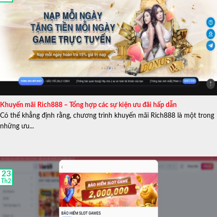
Khuyến mãi Rich888 – Tổng hợp các sự kiện ưu đãi hấp dẫn
Có thể khẳng định rằng, chương trình khuyến mãi Rich888 là một trong
những ưu...
23
Th2