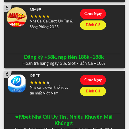
5
MM99
Cược Ngay
Nhà Cái Cá Cược Uy Tín &
Đánh Giá
Sòng Phẳng 2025
Đăng ký +58k, nạp tiền 188k+188k
Hoàn trả hàng ngày 3%, Slot - Bắn Cá +10%
6
i9BET
Cược Ngay
Nhà cái truyền thống uy
Đánh Giá
tín nhất Việt Nam.
⭐️i9bet Nhà Cái Uy Tín , Nhiều Khuyến Mãi
Khủng⭐️