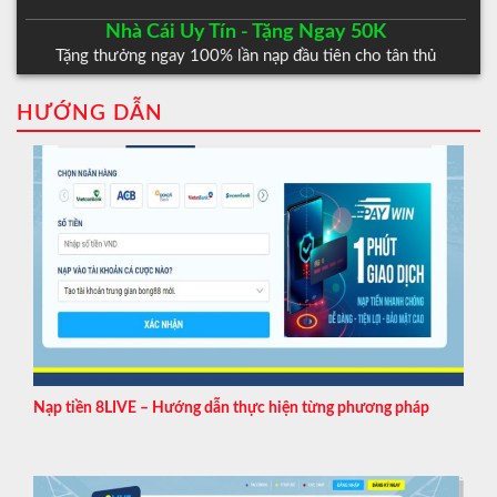
Nhà Cái Uy Tín - Tặng Ngay 50K
Tặng thưởng ngay 100% lần nạp đầu tiên cho tân thủ
HƯỚNG DẪN
Nạp tiền 8LIVE – Hướng dẫn thực hiện từng phương pháp