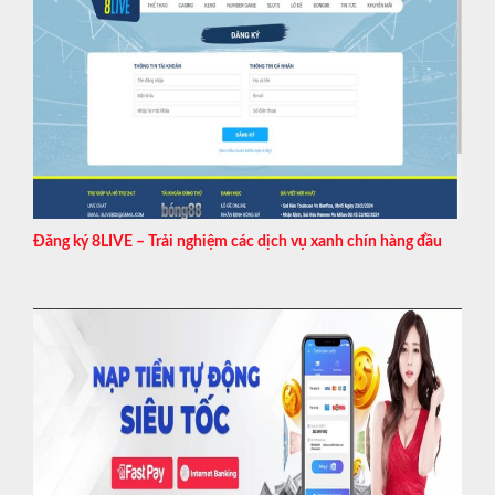
Đăng ký 8LIVE – Trải nghiệm các dịch vụ xanh chín hàng đầu