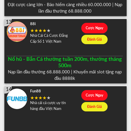
Đặt cược càng lớn - Bảo hiểm càng nhiều 60.000.000 | Nạp
lần đầu thưởng 68.888.000
13
88i
Cược Ngay
Nhà Cái Cá Cược Đẳng
Đánh Giá
Cấp Số 1 Việt Nam
Nổ hũ - Bắn Cá thưởng tuần 200m, thưởng tháng
500m
Nạp lần đầu thưởng 68.888.000 | Khuyến mãi slot tặng nạp
đầu 8888k
14
Fun88
Cược Ngay
Nhà cái cá cược uy tín
Đánh Giá
hàng đầu Việt Nam