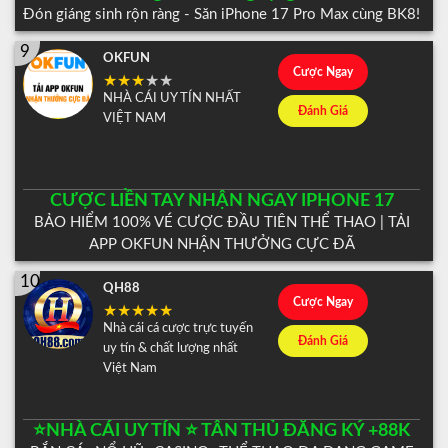
Đón giáng sinh rộn ràng - Săn iPhone 17 Pro Max cùng BK8!
9
OKFUN
Cược Ngay
NHÀ CÁI UY TÍN NHẤT
Đánh Giá
VIỆT NAM
CƯỢC LIỀN TAY NHẬN NGAY IPHONE 17
BẢO HIỂM 100% VÉ CƯỢC ĐẦU TIÊN THỂ THAO | TẢI
APP OKFUN NHẬN THƯỞNG CỰC ĐÃ
10
QH88
Cược Ngay
Nhà cái cá cược trực tuyến
Đánh Giá
uy tín & chất lượng nhất
Việt Nam
⭐️NHÀ CÁI UY TÍN ⭐️ TÂN THỦ ĐĂNG KÝ +88K