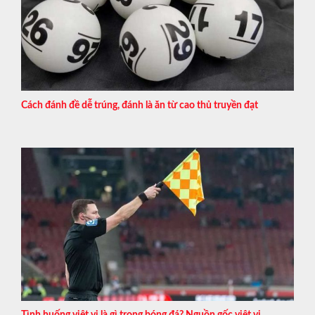
Cách đánh đề dễ trúng, đánh là ăn từ cao thủ truyền đạt
Tình huống việt vị là gì trong bóng đá? Nguồn gốc việt vị