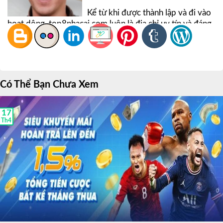
Kể từ khi được thành lập và đi vào
hoạt dộng, top8nhacai.com luôn là địa chỉ uy tín và đáng
tin cậy nên được nhiều cược thủ tin tưởng và ủng hộ.
Ngoài việc cung cấp và cập nhật những thông tin hữu ích
liên quan đến các nhà cái, trang web còn thường xuyên
thực hiện nhiều bài review, đánh giá các nhà cái uy tín
giúp chơi có thêm nhiều thông tin hữu ích trước khi tham
Có Thể Bạn Chưa Xem
gia trải nghiệm các sản phẩm giải trí tại nhà cái.
Lucas Phan
hiện đang là nhân vật giữ vai trò sáng tạo nội
17
Th4
dung chính tại top8nhacai.com. Anh có hơn 10 năm kinh
nghiệm trong việc nghiên cứu và viết bài đánh giá nhà
cái. Hiện tại, team content tại top8nhacai.com đã có hơn
10 người và chính anh là người đứng đầu giữ vai trò
trưởng nhóm, dẫn dắt và khơi nguồn cảm hứng cho cả
đội.
Hãy cùng điểm qua một vài thông tin cụ thể dưới đây để
hiểu rõ hơn về
Lucas Phan
: