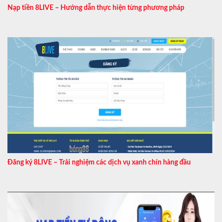
Nạp tiền 8LIVE – Hướng dẫn thực hiện từng phương pháp
Đăng ký 8LIVE – Trải nghiệm các dịch vụ xanh chín hàng đầu