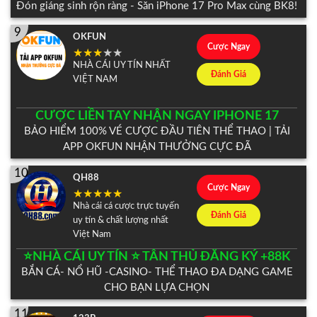
Đón giáng sinh rộn ràng - Săn iPhone 17 Pro Max cùng BK8!
9
OKFUN
Cược Ngay
NHÀ CÁI UY TÍN NHẤT
Đánh Giá
VIỆT NAM
CƯỢC LIỀN TAY NHẬN NGAY IPHONE 17
BẢO HIỂM 100% VÉ CƯỢC ĐẦU TIÊN THỂ THAO | TẢI
APP OKFUN NHẬN THƯỞNG CỰC ĐÃ
10
QH88
Cược Ngay
Nhà cái cá cược trực tuyến
Đánh Giá
uy tín & chất lượng nhất
Việt Nam
⭐️NHÀ CÁI UY TÍN ⭐️ TÂN THỦ ĐĂNG KÝ +88K
BẮN CÁ- NỔ HŨ -CASINO- THỂ THAO ĐA DẠNG GAME
CHO BẠN LỰA CHỌN
11