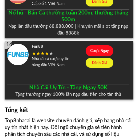
Đánh Giá
Cấp Số 1 Việt Nam
Nổ hũ - Bắn Cá thưởng tuần 200m, thưởng tháng
500m
Nạp lần đầu thưởng 68.888.000 | Khuyến mãi slot tặng nạp
đầu 8888k
14
Fun88
Cược Ngay
Nhà cái cá cược uy tín
Đánh Giá
hàng đầu Việt Nam
Nhà Cái Uy Tín - Tặng Ngay 50K
Tặng thưởng ngay 100% lần nạp đầu tiên cho tân thủ
Tổng kết
Top8nhacai là website chuyên đánh giá, xếp hạng nhà cái
uy tín nhất hiện nay. Đội ngũ chuyên gia sẽ tiến hành
phân tích chuyên sâu các nhà cái, và sử dụng số liệu