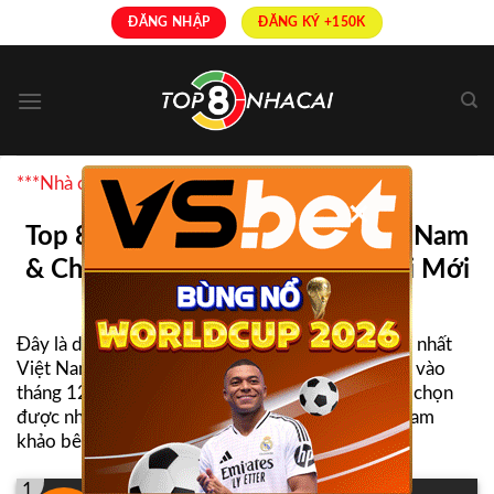
Skip
ĐĂNG NHẬP
ĐĂNG KÝ +150K
to
content
***Nhà cái uy tín được bình chọn nhiều nhất
×
Top 8+ Nhà Cái Uy Tín Nhất Việt Nam
& Châu Á | Link Truy Cập Nhà Cái Mới
Nhất
Đây là danh sách TOP
nhà cái uy tín
và hợp pháp nhất
Việt Nam được Top8nhacai tổng hợp và cập nhật vào
tháng 12 năm 2025, giúp người chơi dễ dàng lựa chọn
được nhà cái để tham gia cá cược, mời các bạn tham
khảo bên dưới:
1