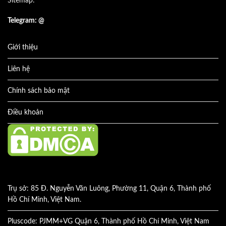
Sitemap:
Telegram: @
Giới thiệu
Liên hệ
Chính sách bảo mật
Điều khoản
Trụ sở: 85 Đ. Nguyễn Văn Luông, Phường 11, Quận 6, Thành phố
Hồ Chí Minh, Việt Nam.
Pluscode: PJMM+VG Quận 6, Thành phố Hồ Chí Minh, Việt Nam