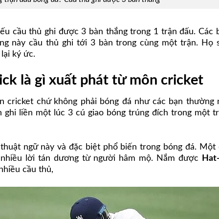
 nếu cầu thủ ghi được 3 bàn thắng trong 1 trận đấu. Các 
ng này cầu thủ ghi tới 3 bàn trong cùng một trận. Họ 
lại ký ức.
ck là gì xuất phát từ môn cricket
n cricket chứ không phải bóng đá như các bạn thường n
hi liền một lúc 3 cú giao bóng trúng đích trong một t
thuật ngữ này và đặc biệt phổ biến trong bóng đá. Một
t nhiều lời tán dương từ người hâm mộ. Nắm được
Hat-
t nhiều cầu thủ,