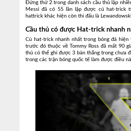
Đứng thứ 2 trong danh sách cầu thủ lập nhiều 
Messi đã có 55 lần lập được cú hat-trick 
hattrick khác hiện còn thi đấu là Lewandows
Cầu thủ có được Hat-trick nhanh nh
Cú hat-trick nhanh nhất trong bóng đá hiện 
trước đó thuộc về Tommy Ross đã mất 90 giâ
thủ có thể ghi được 3 bàn thắng trong chưa đ
trong các trận bóng quốc tế làm được điều n