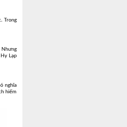
. Trong
. Nhưng
a Hy Lạp
có nghĩa
ích hiếm