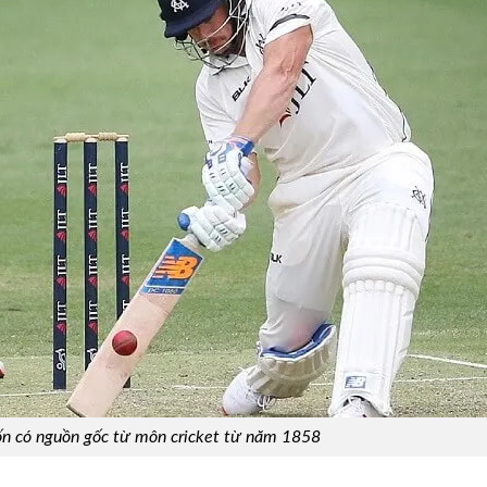
ốn có nguồn gốc từ môn cricket từ năm 1858