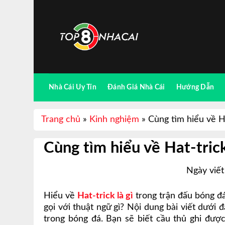
Skip
to
content
Nhà Cái Uy Tín
Đánh Giá Nhà Cái
Hướng Dẫn
Trang chủ
»
Kinh nghiệm
»
Cùng tìm hiểu về Ha
Cùng tìm hiểu về Hat-trick
Ngày viế
Hiểu về
Hat-trick là gì
trong trận đấu bóng đá
gọi với thuật ngữ gì? Nội dung bài viết dưới
trong bóng đá. Bạn sẽ biết cầu thủ ghi được 