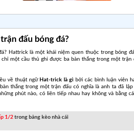
g trận đấu bóng đá?
đá? Hattrick là một khái niệm quen thuộc trong bóng đá
 chỉ một cầu thủ ghi được ba bàn thắng trong một trận
iều về thuật ngữ
Hat-trick là gì
bởi các bình luận viên h
bàn thắng trong một trận đấu có nghĩa là anh ta đã lậ
 những phút nào, có liên tiếp nhau hay không và bằng c
ấp 1/2
trong bảng kèo nhà cái