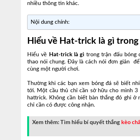
nhiều thông tin khác.
Nội dung chính:
Hiểu về Hat-trick là gì tron
Hiểu về
Hat-trick là gì
trong trận đấu bóng 
thao nói chung. Đây là cách nói đơn giản để
cùng một người chơi.
Thường khi các bạn xem bóng đá sẽ biết nh
tới. Một cầu thủ chỉ cần sở hữu cho mình 3 
hattrick. Không cần biết bàn thắng đó ghi ở
chỉ cần có được công nhận.
Xem thêm: Tìm hiểu bí quyết thắng
kèo ch