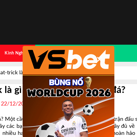
Kinh Nghiệm
Khuyến Mãi
×
t-trick là gì trong trận đấu bóng đá?
 là gì trong trận đấu bóng đá?
t
22/12/2023
bởi
Lucas Phan
? Một cầu thủ ghi được nhiều bàn thắng trong trận đấu
 đây các bạn sẽ được tìm hiểu những thông tin đầy đủ về 
nhiều hattrick nhất lịch sử bóng đá, hattrick hoàn hảo 