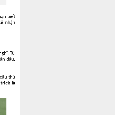
bạn biết
sẽ nhận
ghĩ. Từ
rận đấu,
 cầu thủ
trick là