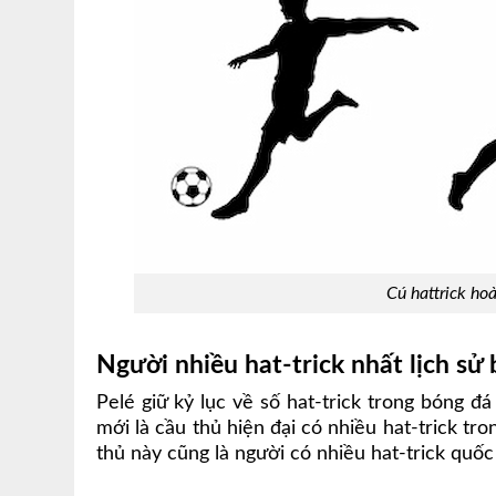
Cú hattrick ho
Người nhiều hat-trick nhất lịch sử
Pelé giữ kỷ lục về số hat-trick trong bóng đ
mới là cầu thủ hiện đại có nhiều hat-trick tr
thủ này cũng là người có nhiều hat-trick quốc