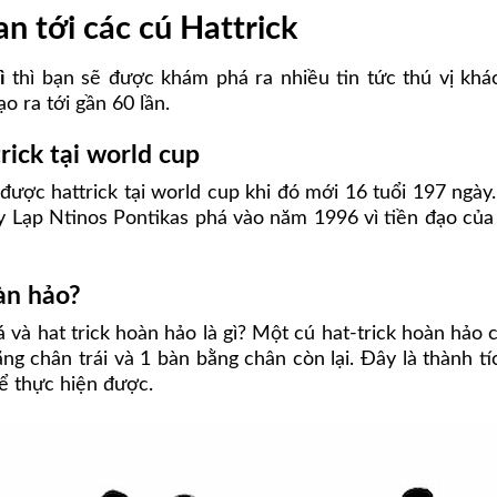
an tới các cú Hattrick
ì
thì bạn sẽ được khám phá ra nhiều tin tức thú vị khác
ạo ra tới gần 60 lần.
trick tại world cup
p được hattrick tại world cup
khi đó mới 16 tuổi 197 ngày
Hy Lạp Ntinos Pontikas phá vào năm 1996 vì tiền đạo củ
àn hảo?
 và hat trick hoàn hảo là gì? Một cú hat-trick hoàn hảo 
ằng chân trái và 1 bàn bằng chân còn lại. Đây là thành t
hể thực hiện được.