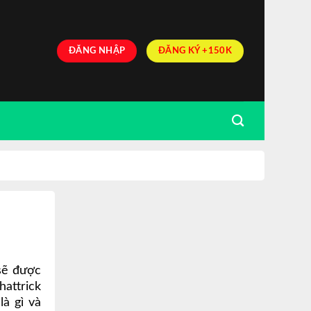
ĐĂNG NHẬP
ĐĂNG KÝ +150K
 sẽ được
hattrick
là gì và