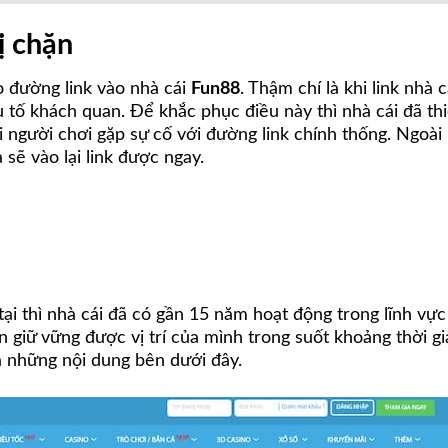
ị chặn
o đường link vào nhà cái
Fun88
. Thậm chí là khi link nhà 
 tố khách quan. Để khắc phục điều này thì nhà cái đã thi
người chơi gặp sự cố với đường link chính thống. Ngoài 
 sẽ vào lại link được ngay.
i thì nhà cái đã có gần 15 năm hoạt động trong lĩnh vực g
 giữ vững được vị trí của mình trong suốt khoảng thời gi
a những nội dung bên dưới đây.