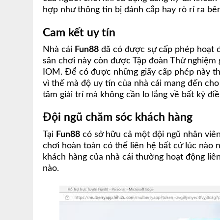
hợp như thông tin bị đánh cắp hay rò rỉ ra bê
Cam kết uy tín
Nhà cái
Fun88
đã có được sự cấp phép hoạt đ
sân chơi này còn được Tập đoàn Thử nghiệm g
IOM. Để có được những giấy cấp phép này thì
vì thế mà độ uy tín của nhà cái
mang đến cho 
tâm giải trí mà không cần lo lắng về bất kỳ điề
Đội ngũ chăm sóc khách hàng
Tại
Fun88
có sở hữu cả một đội ngũ nhân viên
chơi hoàn toàn có thể liên hệ bất cứ lúc nào
khách hàng của nhà cái thường hoạt động liên
nào.