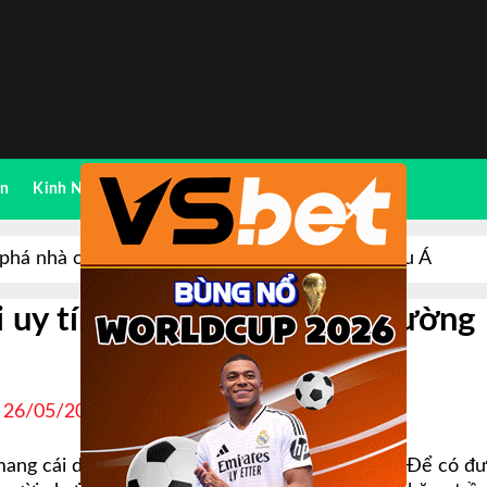
n
Kinh Nghiệm
Khuyến Mãi
×
há nhà cái uy tín hàng đầu trên thị trường châu Á
uy tín hàng đầu trên thị trường
t
26/05/2023
bởi
Lucas Phan
mang cái danh nhà cái hàng đầu trên thị trường. Để có đ