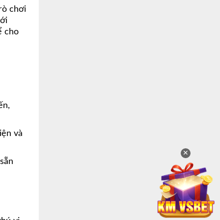
rò chơi
ới
ể cho
ến,
iện và
✕
 sẵn