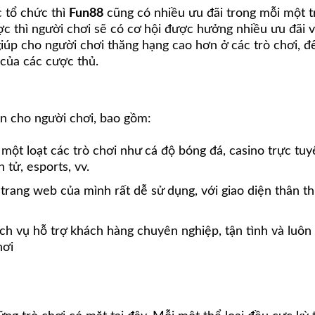
 tổ chức thì
Fun88
cũng có nhiều ưu đãi trong mỗi một t
ợc thì người chơi sẽ có cơ hội được hưởng nhiều ưu đãi v
iúp cho người chơi thăng hạng cao hơn ở các trò chơi, đ
 của các cược thủ.
ẫn cho người chơi, bao gồm:
một loạt các trò chơi như cá độ bóng đá, casino trực tuy
 tử, esports, vv.
trang web của mình rất dễ sử dụng, với giao diện thân th
ch vụ hỗ trợ khách hàng chuyên nghiệp, tận tình và luôn
hơi