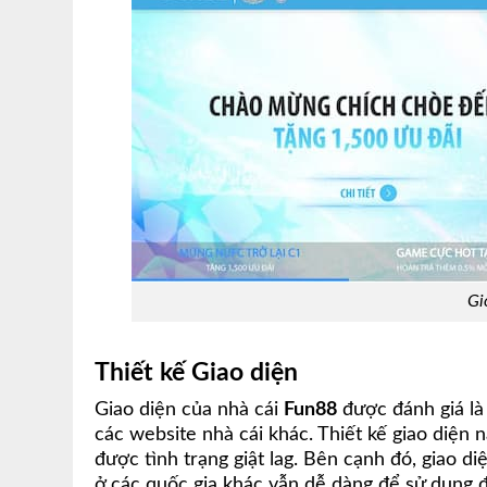
Gi
Thiết kế Giao diện
Giao diện của nhà cái
Fun88
được đánh giá là 
các website nhà cái khác. Thiết kế giao diện 
được tình trạng giật lag. Bên cạnh đó, giao 
ở các quốc gia khác vẫn dễ dàng để sử dụng