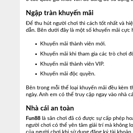
Ngập tràn khuyến mãi
Để thu hút người chơi thì cách tốt nhất và hi
dẫn. Bên dưới đây là một số khuyến mãi cực h
Khuyến mãi thành viên mới.
Khuyến mãi khi tham gia các trò chơi đ
Khuyến mãi thành viên VIP.
Khuyến mãi độc quyền.
Bên trong mỗi thể loại khuyến mãi đều kèm th
ngày. Anh em có thể truy cập ngay vào nhà c
Nhà cái an toàn
Fun88
là sân chơi đã có được sự cấp phép ho
người chơi có thể yên tâm giải trí mà không lo
của người chơi khi sử dụng đăng ký tài khoả