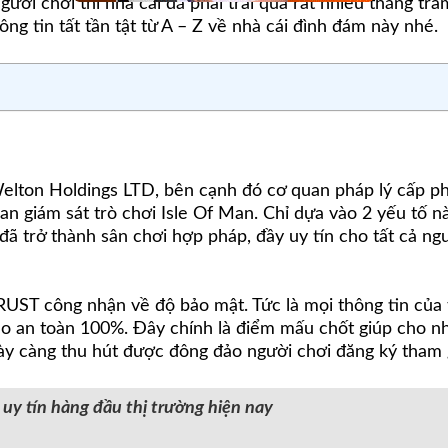
ười chơi thì nhà cái đã phải trải qua rất nhiều thăng tr
ông tin tất tần tật từ A – Z về nhà cái đình đám này nhé.
elton Holdings LTD, bên cạnh đó cơ quan pháp lý cấp p
n giám sát trò chơi Isle Of Man. Chỉ dựa vào 2 yếu tố nà
 đã trở thành sân chơi hợp pháp, đầy uy tín cho tất cả ng
ST công nhận về độ bảo mật. Tức là mọi thông tin của
ảo an toàn 100%. Đây chính là điểm mấu chốt giúp cho nh
ngày càng thu hút được đông đảo người chơi đăng ký tham 
 uy tín hàng đầu thị trường hiện nay