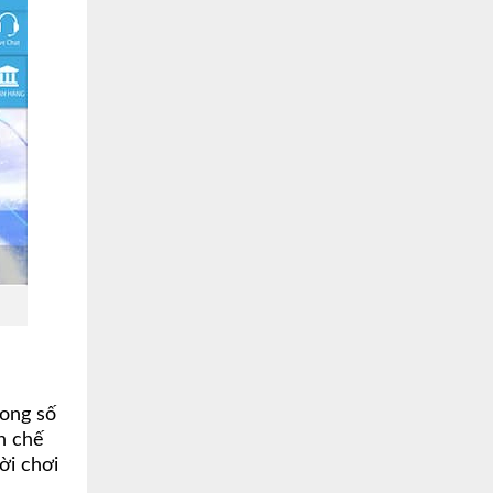
rong số
ạn chế
ời chơi