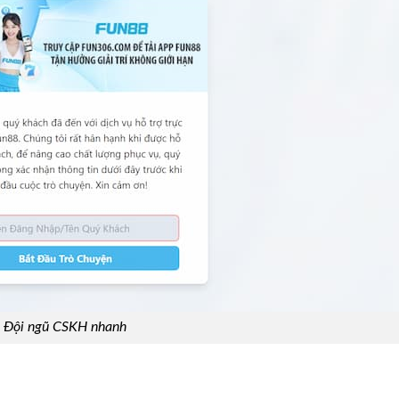
Đội ngũ CSKH nhanh