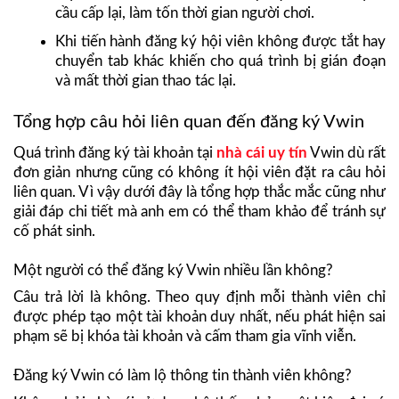
cầu cấp lại, làm tốn thời gian người chơi.
Khi tiến hành đăng ký hội viên không được tắt hay
chuyển tab khác khiến cho quá trình bị gián đoạn
và mất thời gian thao tác lại.
Tổng hợp câu hỏi liên quan đến đăng ký Vwin
Quá trình đăng ký tài khoản tại
nhà cái uy tín
Vwin dù rất
đơn giản nhưng cũng có không ít hội viên đặt ra câu hỏi
liên quan. Vì vậy dưới đây là tổng hợp thắc mắc cũng như
giải đáp chi tiết mà anh em có thể tham khảo để tránh sự
cố phát sinh.
Một người có thể đăng ký Vwin nhiều lần không?
Câu trả lời là không. Theo quy định mỗi thành viên chỉ
được phép tạo một tài khoản duy nhất, nếu phát hiện sai
phạm sẽ bị khóa tài khoản và cấm tham gia vĩnh viễn.
Đăng ký Vwin có làm lộ thông tin thành viên không?