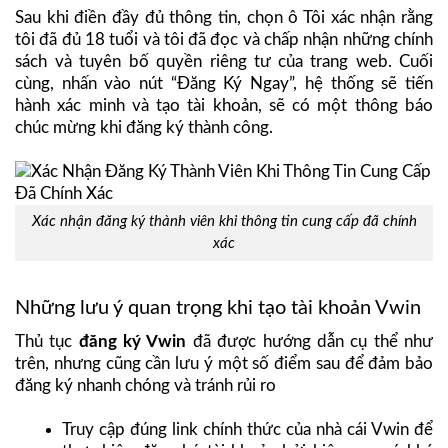
Sau khi điền đầy đủ thông tin, chọn ô Tôi xác nhận rằng
tôi đã đủ 18 tuổi và tôi đã đọc và chấp nhận những chính
sách và tuyên bố quyền riêng tư của trang web. Cuối
cùng, nhấn vào nút “Đăng Ký Ngay”, hệ thống sẽ tiến
hành xác minh và tạo tài khoản, sẽ có một thông báo
chúc mừng khi đăng ký thành công.
Xác nhận đăng ký thành viên khi thông tin cung cấp đã chính
xác
Những lưu ý quan trọng khi tạo tài khoản Vwin
Thủ tục
đăng ký Vwin
đã được hướng dẫn cụ thể như
trên, nhưng cũng cần lưu ý một số điểm sau để đảm bảo
đăng ký nhanh chóng và tránh rủi ro
Truy cập đúng link chính thức của nhà cái Vwin để