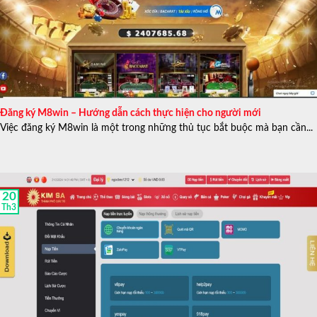
Đăng ký M8win – Hướng dẫn cách thực hiện cho người mới
Việc đăng ký M8win là một trong những thủ tục bắt buộc mà bạn cần...
20
Th3