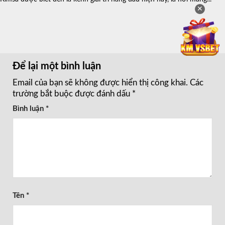
✕
Để lại một bình luận
Email của bạn sẽ không được hiển thị công khai.
Các
trường bắt buộc được đánh dấu
*
Bình luận
*
Tên
*