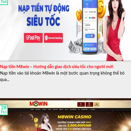
Th4
phải nhà cái nào cũng uy tín như những gì mà họ quảng
cáo và không muốn những người chơi khác bị lừa nên
anh cùng các bạn của mình đã lập thành một team chuyên
nghiên cứu và viết bài đánh giá các nhà cái để giúp người
chơi có cái nhìn tổng quát nhất trước khi quyết định trải
nghiệm và tham gia các sản phẩm cá cược tại nhà cái.
Nạp tiền M8win – Hướng dẫn giao dịch siêu tốc cho người mới
Nạp tiền vào tài khoản M8win là một bước quan trọng không thể bỏ
qua...
28
Th3