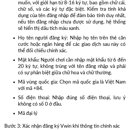
muốn, với giới hạn từ 8-16 ký tự, bao gồm chữ cái,
chữ số, và các ký tự đặc biệt. Kiểm tra tính khả
dụng của tên đăng nhập để đảm bảo tính duy nhất,
nếu tên đăng nhập chưa được sử dụng, hệ thống
sẽ hiển thị dấu tích màu xanh.
Họ tên người đăng ký: Nhập họ tên trên thẻ căn
cước hoặc ngân hàng để các giao dịch sau này có
thể đối chiếu chính xác.
Mật khẩu: Người chơi cần nhập mật khẩu từ 6 đến
20 ký tự, không trùng với tên đăng nhập và phải
có sự phân biệt giữa chữ hoa và chữ thường.
Mã vùng quốc gia: Chọn mã quốc gia là Việt Nam
với mã +84.
Số điện thoại: Nhập đúng số điện thoại, lưu ý
không có số 0 ở đầu.
Mã đại lý
Bước 3: Xác nhận đăng ký Vwin khi thông tin chính xác