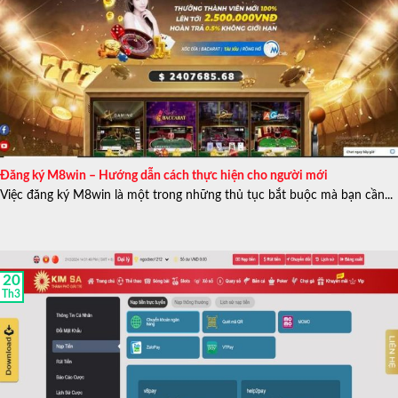
Đăng ký M8win – Hướng dẫn cách thực hiện cho người mới
Việc đăng ký M8win là một trong những thủ tục bắt buộc mà bạn cần...
20
Th3