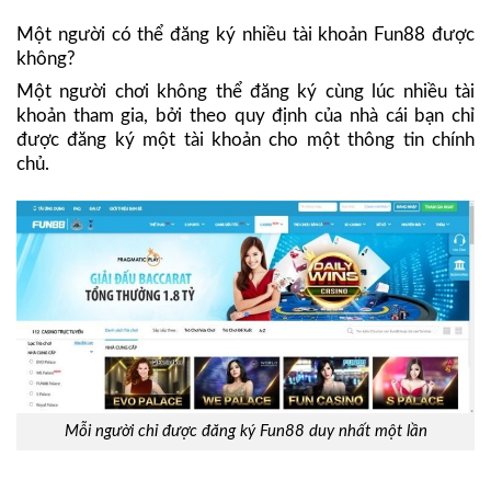
Một người có thể đăng ký nhiều tài khoản Fun88 được
không?
Một người chơi không thể đăng ký cùng lúc nhiều tài
khoản tham gia, bởi theo quy định của nhà cái bạn chỉ
được đăng ký một tài khoản cho một thông tin chính
chủ.
Mỗi người chỉ được đăng ký Fun88 duy nhất một lần