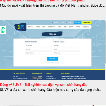
Nạp tiền 8LIVE – Hướng dẫn thực hiện từng phương pháp
Lucas Phan
là ai?
Mặc dù mới xuất hiện trên thị trường cá độ Việt Nam, nhưng 8Live đã...
Họ và tên:
Lucas Phan
– Phan Anh Huy
Ngày sinh: 7/8/1988
Giới tính: Nam
09
Quê quán: TP. Hồ Chí Minh
Th4
Địa chỉ hiện tại: 98/5C Phan Văn Hân, Phường 17,
Bình Thạnh, Thành phố Hồ Chí Minh, Việt Nam.
Trình độ học vấn: Đại học
Số điện thoại liên hệ: 0911 733 756
Lucas Phan
từng học và tốt nghiệp loại giỏi tại trường
Đại học Hoa Sen chuyên ngành ngôn ngữ Anh.
Đăng ký 8LIVE – Trải nghiệm các dịch vụ xanh chín hàng đầu
Anh có niềm đam mê sâu sắc với các môn thể thao, đặc
8LIVE là địa chỉ xanh chín hàng đầu hiện nay cung cấp đa dạng dịch...
biệt là bóng đá. Từ đó đã khiến anh có động lực tìm hiểu
chi tiết thông tin về chúng, ban đầu anh tìm hiểu về luật
chơi và các nhà cái uy tín.