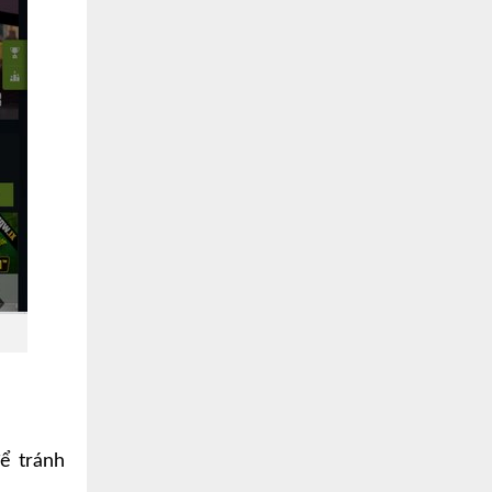
để tránh