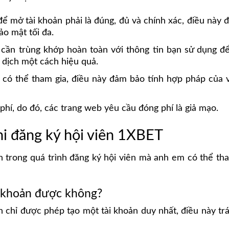
ể mở tài khoản phải là đúng, đủ và chính xác, điều này
ảo mật tối đa.
 cần trùng khớp hoàn toàn với thông tin bạn sử dụng để
 dịch một cách hiệu quả.
 có thể tham gia, điều này đảm bảo tính hợp pháp của v
phí, do đó, các trang web yêu cầu đóng phí là giả mạo.
hi đăng ký hội viên 1XBET
h trong quá trình đăng ký hội viên mà anh em có thể t
i khoản được không?
 chỉ được phép tạo một tài khoản duy nhất, điều này tr