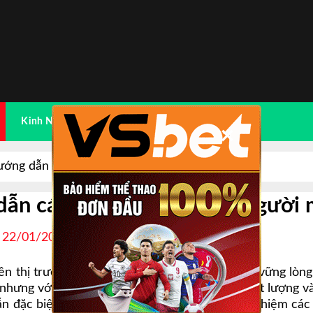
Kinh Nghiệm
Khuyến Mãi
×
ớng dẫn các bước chi tiết cho người mới
n các bước chi tiết cho người 
t
22/01/2024
bởi
Lucas Phan
ên thị trường hiện nay, 1XBET vẫn tiếp tục giữ vững lòng
nhưng với uy tín không ngừng, các trò chơi chất lượng 
ẫn đặc biệt của mình. Để có tài khoản và trải nghiệm các