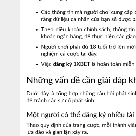
Các thông tin mà người chơi cung cấp đ
rằng dữ liệu cá nhân của bạn sẽ được b
Theo điều khoản chính sách, thông tin
khoản ngân hàng, để thực hiện các giao
Người chơi phải đủ 18 tuổi trở lên mới
nghiệm cá cược tại đây.
Việc
đăng ký 1XBET
là hoàn toàn miễn 
Những vấn đề cần giải đáp k
Dưới đây là tổng hợp những câu hỏi phát sin
để tránh các sự cố phát sinh.
Một người có thể đăng ký nhiều tà
Theo quy định của trang cược, mỗi thành viên
lừa đảo và gian lận xảy ra.