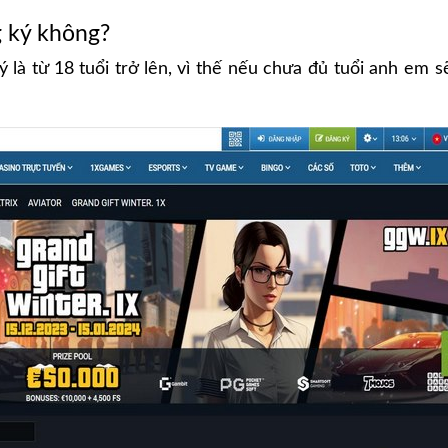
g ký không?
 là từ 18 tuổi trở lên, vì thế nếu chưa đủ tuổi anh em 