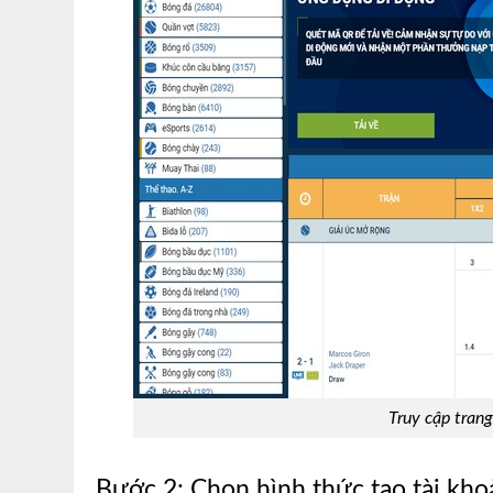
Truy cập tran
Bước 2: Chọn hình thức tạo tài kho