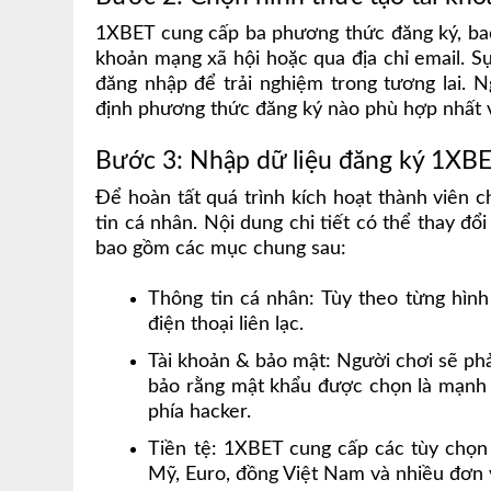
1XBET cung cấp ba phương thức đăng ký, bao 
khoản mạng xã hội hoặc qua địa chỉ email. S
đăng nhập để trải nghiệm trong tương lai. N
định phương thức đăng ký nào phù hợp nhất v
Bước 3: Nhập dữ liệu đăng ký 1XB
Để hoàn tất quá trình kích hoạt thành viên 
tin cá nhân. Nội dung chi tiết có thể thay 
bao gồm các mục chung sau:
Thông tin cá nhân: Tùy theo từng hình 
điện thoại liên lạc.
Tài khoản & bảo mật: Người chơi sẽ ph
bảo rằng mật khẩu được chọn là mạnh và
phía hacker.
Tiền tệ: 1XBET cung cấp các tùy chọn 
Mỹ, Euro, đồng Việt Nam và nhiều đơn v