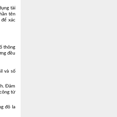
dụng tài
phần tên
h để xác
số thông
hưng đều
il và số
nh. Đảm
 công từ
ng đô la