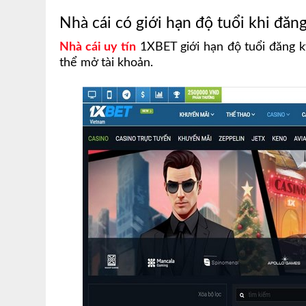
Nhà cái có giới hạn độ tuổi khi đăn
Nhà cái uy tín
1XBET giới hạn độ tuổi đăng ký
thể mở tài khoản.