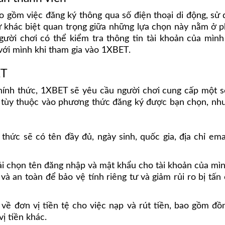
gồm việc đăng ký thông qua số điện thoại di động, sử 
ự khác biệt quan trọng giữa những lựa chọn này nằm ở 
gười chơi có thể kiểm tra thông tin tài khoản của mìn
ới mình khi tham gia vào 1XBET.
ET
chính thức, 1XBET sẽ yêu cầu người chơi cung cấp một 
đổi tùy thuộc vào phương thức đăng ký được bạn chọn, n
thức sẽ có tên đầy đủ, ngày sinh, quốc gia, địa chỉ ema
ải chọn tên đăng nhập và mật khẩu cho tài khoản của mì
 an toàn để bảo vệ tính riêng tư và giảm rủi ro bị tấn
về đơn vị tiền tệ cho việc nạp và rút tiền, bao gồm đồ
ị tiền khác.