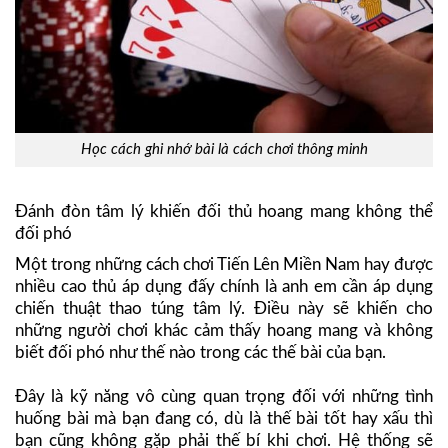
Học cách ghi nhớ bài là cách chơi thông minh
Đánh đòn tâm lý khiến đối thủ hoang mang không thể
đối phó
Một trong những cách chơi Tiến Lên Miền Nam hay được
nhiều cao thủ áp dụng đấy chính là anh em cần áp dụng
chiến thuật thao túng tâm lý. Điều này sẽ khiến cho
những người chơi khác cảm thấy hoang mang và không
biết đối phó như thế nào trong các thế bài của bạn.
Đây là kỹ năng vô cùng quan trọng đối với những tình
huống bài mà bạn đang có, dù là thế bài tốt hay xấu thì
bạn cũng không gặp phải thế bí khi chơi. Hệ thống sẽ