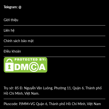
Telegram: @
Giới thiệu
Liên hệ
Chính sách bảo mật
Điều khoản
Trụ sở: 85 Đ. Nguyễn Văn Luông, Phường 11, Quận 6, Thành phố
Hồ Chí Minh, Việt Nam.
Pluscode: PJMM+VG Quận 6, Thành phố Hồ Chí Minh, Việt Nam