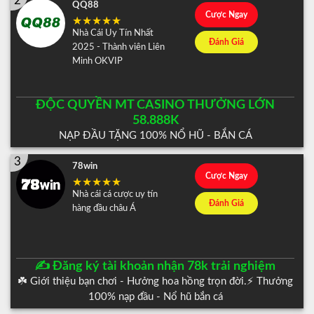
2
QQ88
Cược Ngay
Nhà Cái Uy Tín Nhất
Đánh Giá
2025 - Thành viên Liên
Minh OKVIP
ĐỘC QUYỀN MT CASINO THƯỞNG LỚN
58.888K
NẠP ĐẦU TẶNG 100% NỔ HŨ - BẮN CÁ
3
78win
Cược Ngay
Nhà cái cá cược uy tín
Đánh Giá
hàng đầu châu Á
✍️ Đăng ký tài khoản nhận 78k trải nghiệm
☘️ Giới thiệu bạn chơi - Hưởng hoa hồng trọn đời.⚡️ Thưởng
100% nạp đầu - Nổ hũ bắn cá