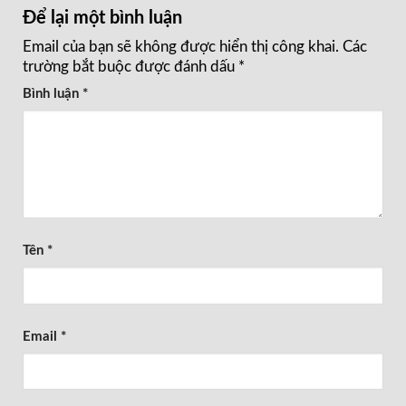
Để lại một bình luận
Email của bạn sẽ không được hiển thị công khai.
Các
trường bắt buộc được đánh dấu
*
Bình luận
*
Tên
*
Email
*