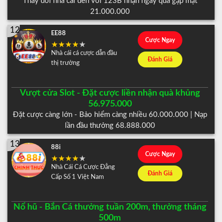
Thay đổi nhà cái đến với 123B nhận ngay quà gặp mặt
21.000.000
12
EE88
Cược Ngay
Nhà cái cá cược dẫn đầu
Đánh Giá
thị trường
Vượt cửa Slot - Đặt cược liền nhận quà khủng
56.975.000
Đặt cược càng lớn - Bảo hiểm càng nhiều 60.000.000 | Nạp
lần đầu thưởng 68.888.000
13
88i
Cược Ngay
Nhà Cái Cá Cược Đẳng
Đánh Giá
Cấp Số 1 Việt Nam
Nổ hũ - Bắn Cá thưởng tuần 200m, thưởng tháng
500m