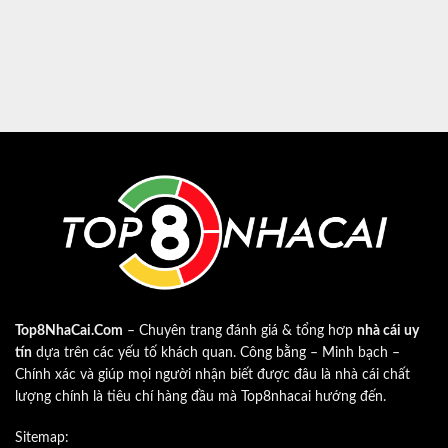
Top8NhaCai.Com
– Chuyên trang đánh giá & tổng hơp
nhà cái uy
tín
dựa trên các yếu tố khách quan. Công bằng – Minh bạch –
Chính xác và giúp mọi người nhận biết được đâu là nhà cái chất
lượng chính là tiêu chí hàng đầu mà Top8nhacai hướng đến.
Sitemap: