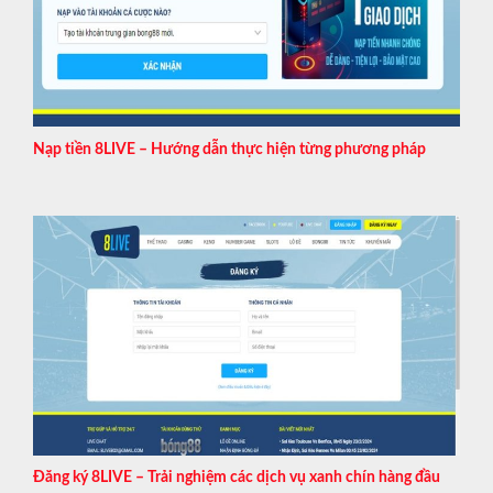
Nạp tiền 8LIVE – Hướng dẫn thực hiện từng phương pháp
Đăng ký 8LIVE – Trải nghiệm các dịch vụ xanh chín hàng đầu