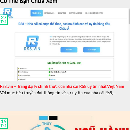
Có Thể Bạn Chưa Xem
gia trải nghiệm các sản phẩm giải trí tại nhà cái.
Lucas Phan
hiện đang là nhân vật giữ vai trò sáng tạo nội
27
Th1
dung chính tại top8nhacai.com. Anh có hơn 10 năm kinh
nghiệm trong việc nghiên cứu và viết bài đánh giá nhà
cái. Hiện tại, team content tại top8nhacai.com đã có hơn
10 người và chính anh là người đứng đầu giữ vai trò
trưởng nhóm, dẫn dắt và khơi nguồn cảm hứng cho cả
đội.
Hãy cùng điểm qua một vài thông tin cụ thể dưới đây để
hiểu rõ hơn về
Lucas Phan
:
Rs8.vin – Trang đại lý chính thức của nhà cái RS8 uy tín nhất Việt Nam
Lucas Phan
là ai?
Với mục tiêu truyền đạt thông tin về sự uy tín của nhà cái Rs8,...
Họ và tên:
Lucas Phan
– Phan Anh Huy
Ngày sinh: 7/8/1988
Giới tính: Nam
19
Quê quán: TP. Hồ Chí Minh
Th1