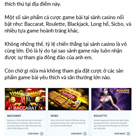
thích thú tại địa điểm này.
Một số sản phẩm cá cược game bài tại sảnh casino nổi
bật như: Baccarat, Roulette, Blackjack, Long hổ, Sicbo, và
nhiều tựa game hoành tráng khác.
Không những thế, tỷ lệ chiến thắng tại sảnh casino là vô
cùng lớn. Đó là lý do tại sao sảnh game này luôn nhận
được sự tham gia đông đảo của anh em.
Còn chờ gì nữa mà không tham gia đặt cược ở các sản
phẩm game bài yêu thích và săn thưởng lớn nào.