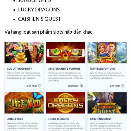
JUNGLE WILD
LUCKY DRAGONS
CAISHEN’S QUEST
Và hàng loạt sản phẩm slots hấp dẫn khác.