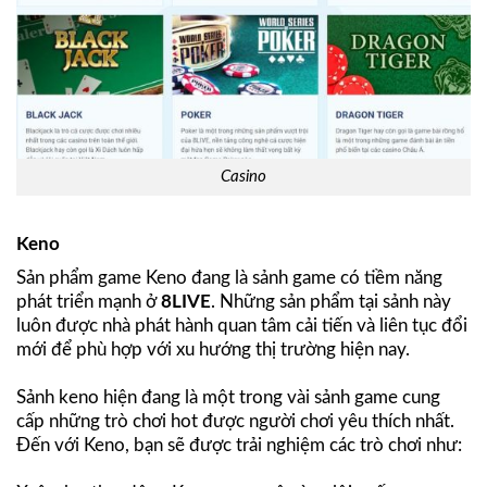
Casino
Keno
Sản phẩm game Keno đang là sảnh game có tiềm năng
phát triển mạnh ở
8LIVE
. Những sản phẩm tại sảnh này
luôn được nhà phát hành quan tâm cải tiến và liên tục đổi
mới để phù hợp với xu hướng thị trường hiện nay.
Sảnh keno hiện đang là một trong vài sảnh game cung
cấp những trò chơi hot được người chơi yêu thích nhất.
Đến với Keno, bạn sẽ được trải nghiệm các trò chơi như: