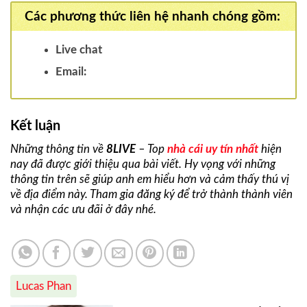
Các phương thức liên hệ nhanh chóng gồm:
Live chat
Email:
Kết luận
Những thông tin về
8LIVE
– Top
nhà cái uy tín nhất
hiện
nay đã được giới thiệu qua bài viết. Hy vọng với những
thông tin trên sẽ giúp anh em hiểu hơn và cảm thấy thú vị
về địa điểm này. Tham gia đăng ký để trở thành thành viên
và nhận các ưu đãi ở đây nhé.
Lucas Phan