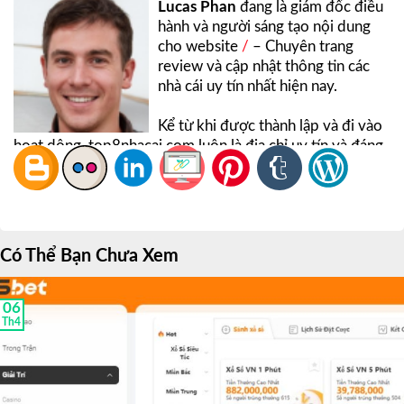
Lucas Phan
đang là giám đốc điều
hành và người sáng tạo nội dung
cho website
/
– Chuyên trang
review và cập nhật thông tin các
nhà cái uy tín nhất hiện nay.
Kể từ khi được thành lập và đi vào
hoạt dộng, top8nhacai.com luôn là địa chỉ uy tín và đáng
tin cậy nên được nhiều cược thủ tin tưởng và ủng hộ.
Ngoài việc cung cấp và cập nhật những thông tin hữu ích
liên quan đến các nhà cái, trang web còn thường xuyên
thực hiện nhiều bài review, đánh giá các nhà cái uy tín
giúp chơi có thêm nhiều thông tin hữu ích trước khi tham
Có Thể Bạn Chưa Xem
gia trải nghiệm các sản phẩm giải trí tại nhà cái.
Lucas Phan
hiện đang là nhân vật giữ vai trò sáng tạo nội
06
dung chính tại top8nhacai.com. Anh có hơn 10 năm kinh
Th4
nghiệm trong việc nghiên cứu và viết bài đánh giá nhà
cái. Hiện tại, team content tại top8nhacai.com đã có hơn
10 người và chính anh là người đứng đầu giữ vai trò
trưởng nhóm, dẫn dắt và khơi nguồn cảm hứng cho cả