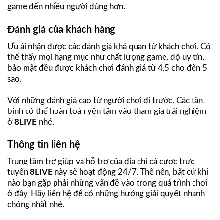
game đến nhiều người dùng hơn.
Đánh giá của khách hàng
Ưu ái nhận được các đánh giá khả quan từ khách chơi. Có
thể thấy mọi hạng mục như chất lượng game, độ uy tín,
bảo mật đều được khách chơi đánh giá từ 4.5 cho đến 5
sao.
Với những đánh giá cao từ người chơi đi trước. Các tân
binh có thể hoàn toàn yên tâm vào tham gia trải nghiệm
ở
8LIVE
nhé.
Thông tin liên hệ
Trung tâm trợ giúp và hỗ trợ của địa chỉ cá cược trực
tuyến
8LIVE
này sẽ hoạt động 24/7. Thế nên, bất cứ khi
nào bạn gặp phải những vấn đề vào trong quá trình chơi
ở đây. Hãy liên hệ để có những hướng giải quyết nhanh
chóng nhất nhé.