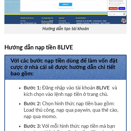
Hướng dẫn tạo tài khoản
Hướng dẫn nạp tiền 8LIVE
Với các bước nạp tiền dùng để làm vốn đặt
cược ở nhà cái sẽ được hướng dẫn chi tiết
bao gồm:
Bước 1:
Đăng nhập vào tài khoản
8LIVE
và
kích chọn vào lệnh nạp tiền ở trang chủ.
Bước 2:
Chọn hình thức nạp tiền bao gồm:
Load thủ công, nạp qua paywin, qua thẻ cào,
nạp qua momo.
Bước 3:
Với mỗi hình thức nạp tiền mà bạn