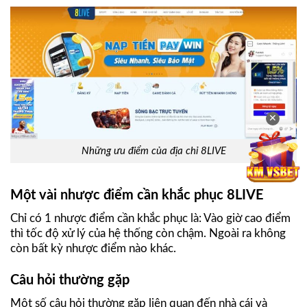
✕
Những ưu điểm của địa chỉ 8LIVE
Một vài nhược điểm cần khắc phục 8LIVE
Chỉ có 1 nhược điểm cần khắc phục là: Vào giờ cao điểm
thì tốc độ xử lý của hệ thống còn chậm. Ngoài ra không
còn bất kỳ nhược điểm nào khác.
Câu hỏi thường gặp
Một số câu hỏi thường gặp liên quan đến nhà cái và