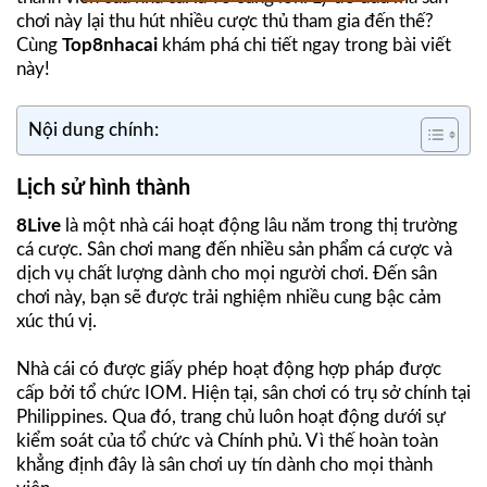
chơi này lại thu hút nhiều cược thủ tham gia đến thế?
Cùng
Top8nhacai
khám phá chi tiết ngay trong bài viết
này!
Nội dung chính:
Lịch sử hình thành
8Live
là một nhà cái hoạt động lâu năm trong thị trường
cá cược. Sân chơi mang đến nhiều sản phẩm cá cược và
dịch vụ chất lượng dành cho mọi người chơi. Đến sân
chơi này, bạn sẽ được trải nghiệm nhiều cung bậc cảm
xúc thú vị.
Nhà cái có được giấy phép hoạt động hợp pháp được
cấp bởi tổ chức IOM. Hiện tại, sân chơi có trụ sở chính tại
Philippines. Qua đó, trang chủ luôn hoạt động dưới sự
kiểm soát của tổ chức và Chính phủ. Vì thế hoàn toàn
khẳng định đây là sân chơi uy tín dành cho mọi thành