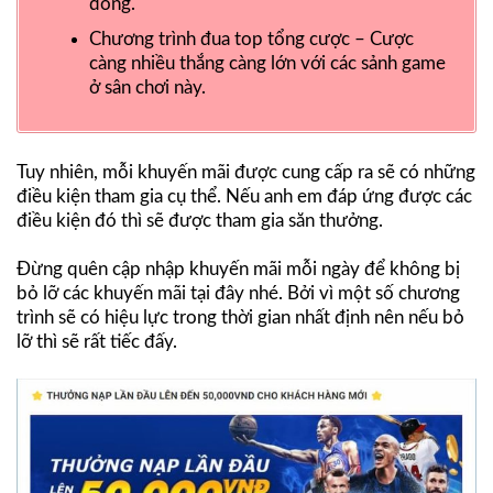
đồng.
Chương trình đua top tổng cược – Cược
càng nhiều thắng càng lớn với các sảnh game
ở sân chơi này.
Tuy nhiên, mỗi khuyến mãi được cung cấp ra sẽ có những
điều kiện tham gia cụ thể. Nếu anh em đáp ứng được các
điều kiện đó thì sẽ được tham gia săn thưởng.
Đừng quên cập nhập khuyến mãi mỗi ngày để không bị
bỏ lỡ các khuyến mãi tại đây nhé. Bởi vì một số chương
trình sẽ có hiệu lực trong thời gian nhất định nên nếu bỏ
lỡ thì sẽ rất tiếc đấy.