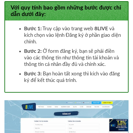
Với quy tính bao gồm những bước được chỉ
dẫn dưới đây:
Bước 1:
Truy cập vào trang web
8LIVE
và
kích chọn vào lệnh Đăng ký ở phần giao diện
chính.
Bước 2:
Ở form đăng ký, bạn sẽ phải điền
vào các thông tin như thông tin tài khoản và
thông tin cá nhân đầy đủ và chính xác.
Bước 3:
Bạn hoàn tất xong thì kích vào đăng
ký để kết thúc quá trình.