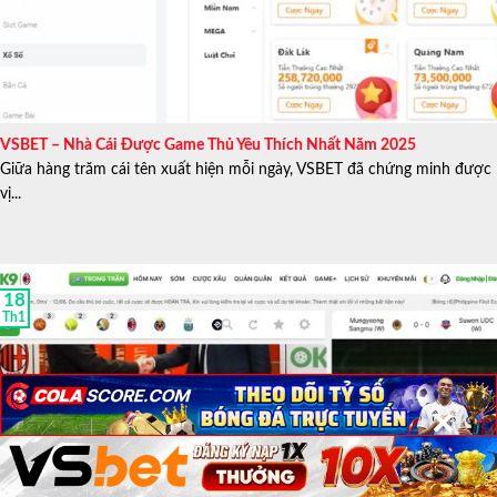
đội.
Hãy cùng điểm qua một vài thông tin cụ thể dưới đây để
hiểu rõ hơn về
Lucas Phan
:
VSBET – Nhà Cái Được Game Thủ Yêu Thích Nhất Năm 2025
Lucas Phan
là ai?
Giữa hàng trăm cái tên xuất hiện mỗi ngày, VSBET đã chứng minh được
Họ và tên:
Lucas Phan
– Phan Anh Huy
vị...
Ngày sinh: 7/8/1988
Giới tính: Nam
Quê quán: TP. Hồ Chí Minh
18
Th1
Địa chỉ hiện tại: 98/5C Phan Văn Hân, Phường 17,
Bình Thạnh, Thành phố Hồ Chí Minh, Việt Nam.
Trình độ học vấn: Đại học
×
×
×
Số điện thoại liên hệ: 0911 733 756
Lucas Phan
từng học và tốt nghiệp loại giỏi tại trường