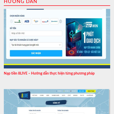
HƯỚNG DẪN
Nạp tiền 8LIVE – Hướng dẫn thực hiện từng phương pháp