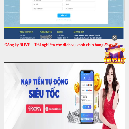
✕
Đăng ký 8LIVE – Trải nghiệm các dịch vụ xanh chín hàng đầu