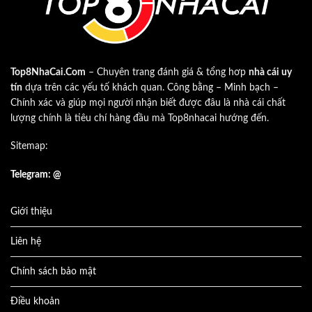
Top8NhaCai.Com
– Chuyên trang đánh giá & tổng hơp
nhà cái uy
tín
dựa trên các yếu tố khách quan. Công bằng – Minh bạch –
Chính xác và giúp mọi người nhận biết được đâu là nhà cái chất
lượng chính là tiêu chí hàng đầu mà Top8nhacai hướng đến.
Sitemap:
Telegram: @
Giới thiệu
Liên hệ
Chính sách bảo mật
Điều khoản