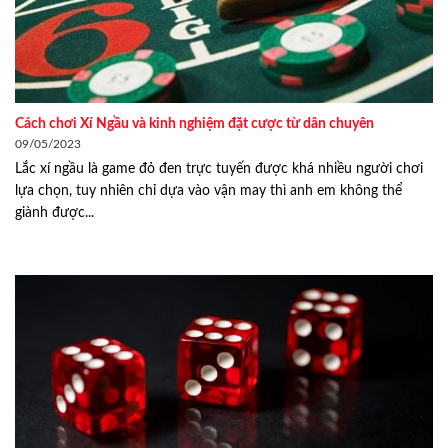
Cách chơi Xí Ngầu và kinh nghiệm đặt cược từ dân chuyên
09/05/2023
Lắc xí ngầu là game đỏ đen trực tuyến được khá nhiều người chơi
lựa chọn, tuy nhiên chỉ dựa vào vận may thì anh em không thể
giành được...