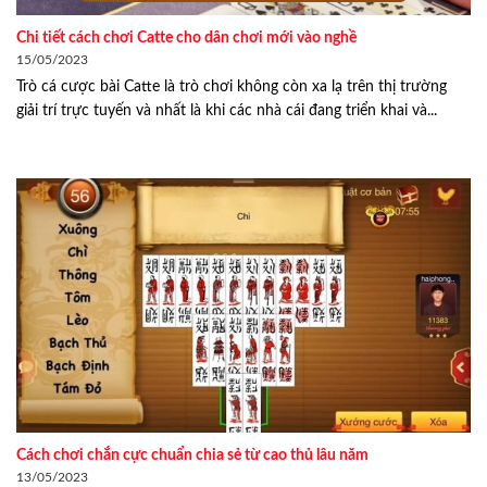
Chi tiết cách chơi Catte cho dân chơi mới vào nghề
15/05/2023
Trò cá cược bài Catte là trò chơi không còn xa lạ trên thị trường
giải trí trực tuyến và nhất là khi các nhà cái đang triển khai và...
Cách chơi chắn cực chuẩn chia sẻ từ cao thủ lâu năm
13/05/2023