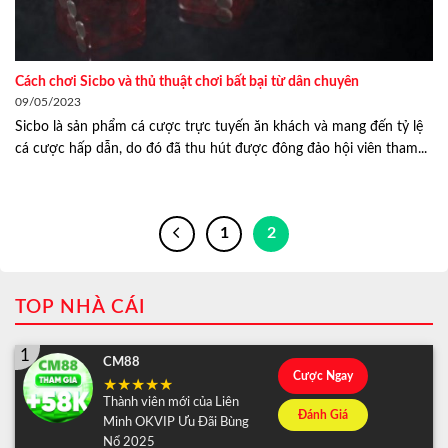
Cách chơi Sicbo và thủ thuật chơi bất bại từ dân chuyên
09/05/2023
Sicbo là sản phẩm cá cược trực tuyến ăn khách và mang đến tỷ lệ
cá cược hấp dẫn, do đó đã thu hút được đông đảo hội viên tham...
1
2
TOP NHÀ CÁI
1
CM88
Cược Ngay
Thành viên mới của Liên
Đánh Giá
Minh OKVIP Ưu Đãi Bùng
Nổ 2025